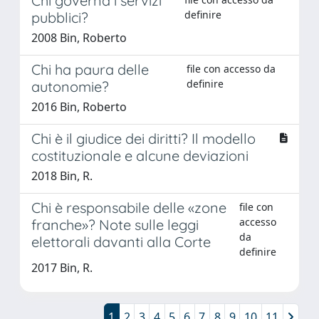
Chi governa i servizi
definire
pubblici?
2008 Bin, Roberto
Chi ha paura delle
file con accesso da
definire
autonomie?
2016 Bin, Roberto
Chi è il giudice dei diritti? Il modello
costituzionale e alcune deviazioni
2018 Bin, R.
Chi è responsabile delle «zone
file con
accesso
franche»? Note sulle leggi
da
elettorali davanti alla Corte
definire
2017 Bin, R.
1
2
3
4
5
6
7
8
9
10
11