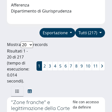
Afferenza
Dipartimento di Giurisprudenza
Esportazione
Tutti (217)
Mostra
records
Risultati 1 -
20 di 217
(tempo di
1
2
3
4
5
6
7
8
9
10
11
esecuzione:
0.014
secondi).
"Zone franche" e
file con accesso
da definire
legittimazione della Corte