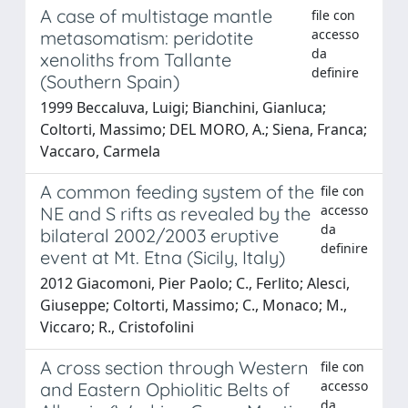
A case of multistage mantle
file con
accesso
metasomatism: peridotite
da
xenoliths from Tallante
definire
(Southern Spain)
1999 Beccaluva, Luigi; Bianchini, Gianluca;
Coltorti, Massimo; DEL MORO, A.; Siena, Franca;
Vaccaro, Carmela
A common feeding system of the
file con
accesso
NE and S rifts as revealed by the
da
bilateral 2002/2003 eruptive
definire
event at Mt. Etna (Sicily, Italy)
2012 Giacomoni, Pier Paolo; C., Ferlito; Alesci,
Giuseppe; Coltorti, Massimo; C., Monaco; M.,
Viccaro; R., Cristofolini
A cross section through Western
file con
accesso
and Eastern Ophiolitic Belts of
da