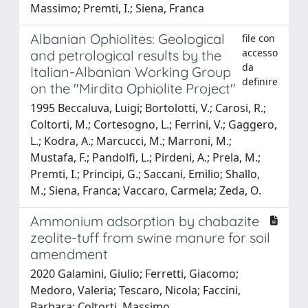
Massimo; Premti, I.; Siena, Franca
Albanian Ophiolites: Geological
file con
accesso
and petrological results by the
da
Italian-Albanian Working Group
definire
on the "Mirdita Ophiolite Project"
1995 Beccaluva, Luigi; Bortolotti, V.; Carosi, R.;
Coltorti, M.; Cortesogno, L.; Ferrini, V.; Gaggero,
L.; Kodra, A.; Marcucci, M.; Marroni, M.;
Mustafa, F.; Pandolfi, L.; Pirdeni, A.; Prela, M.;
Premti, I.; Principi, G.; Saccani, Emilio; Shallo,
M.; Siena, Franca; Vaccaro, Carmela; Zeda, O.
Ammonium adsorption by chabazite
zeolite-tuff from swine manure for soil
amendment
2020 Galamini, Giulio; Ferretti, Giacomo;
Medoro, Valeria; Tescaro, Nicola; Faccini,
Barbara; Coltorti, Massimo