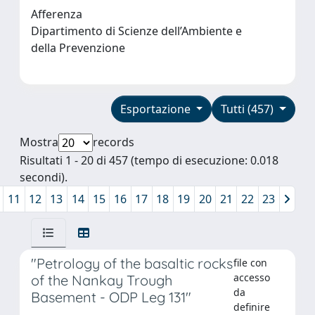
Afferenza
Dipartimento di Scienze dell’Ambiente e
della Prevenzione
Esportazione
Tutti (457)
Mostra
records
Risultati 1 - 20 di 457 (tempo di esecuzione: 0.018
secondi).
11
12
13
14
15
16
17
18
19
20
21
22
23
"Petrology of the basaltic rocks
file con
accesso
of the Nankay Trough
da
Basement - ODP Leg 131"
definire