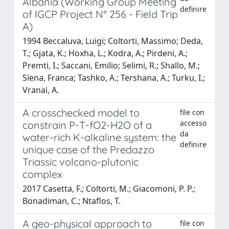
Albania (Working Group Meeting
definire
of IGCP Project N° 256 - Field Trip
A)
1994 Beccaluva, Luigi; Coltorti, Massimo; Deda,
T.; Gjata, K.; Hoxha, L.; Kodra, A.; Pirdeni, A.;
Premti, I.; Saccani, Emilio; Selimi, R.; Shallo, M.;
Siena, Franca; Tashko, A.; Tershana, A.; Turku, I.;
Vranai, A.
A crosschecked model to
file con
accesso
constrain P-T-fO2-H2O of a
da
water-rich K-alkaline system: the
definire
unique case of the Predazzo
Triassic volcano-plutonic
complex
2017 Casetta, F.; Coltorti, M.; Giacomoni, P. P.;
Bonadiman, C.; Ntaflos, T.
A geo-physical approach to
file con