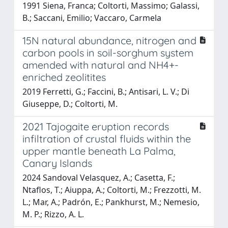
1991 Siena, Franca; Coltorti, Massimo; Galassi,
B.; Saccani, Emilio; Vaccaro, Carmela
15N natural abundance, nitrogen and
carbon pools in soil-sorghum system
amended with natural and NH4+-
enriched zeolitites
2019 Ferretti, G.; Faccini, B.; Antisari, L. V.; Di
Giuseppe, D.; Coltorti, M.
2021 Tajogaite eruption records
infiltration of crustal fluids within the
upper mantle beneath La Palma,
Canary Islands
2024 Sandoval Velasquez, A.; Casetta, F.;
Ntaflos, T.; Aiuppa, A.; Coltorti, M.; Frezzotti, M.
L.; Mar, A.; Padrón, E.; Pankhurst, M.; Nemesio,
M. P.; Rizzo, A. L.