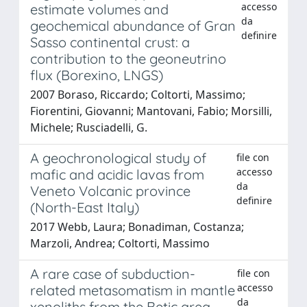
accesso
estimate volumes and
da
geochemical abundance of Gran
definire
Sasso continental crust: a
contribution to the geoneutrino
flux (Borexino, LNGS)
2007 Boraso, Riccardo; Coltorti, Massimo;
Fiorentini, Giovanni; Mantovani, Fabio; Morsilli,
Michele; Rusciadelli, G.
A geochronological study of
file con
accesso
mafic and acidic lavas from
da
Veneto Volcanic province
definire
(North-East Italy)
2017 Webb, Laura; Bonadiman, Costanza;
Marzoli, Andrea; Coltorti, Massimo
A rare case of subduction-
file con
accesso
related metasomatism in mantle
da
xenoliths from the Betic area