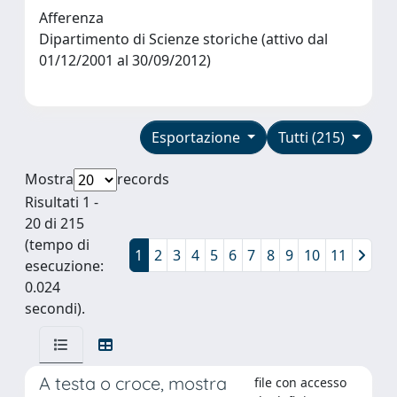
Afferenza
Dipartimento di Scienze storiche (attivo dal
01/12/2001 al 30/09/2012)
Esportazione
Tutti (215)
Mostra
records
Risultati 1 -
20 di 215
(tempo di
1
2
3
4
5
6
7
8
9
10
11
esecuzione:
0.024
secondi).
A testa o croce, mostra
file con accesso