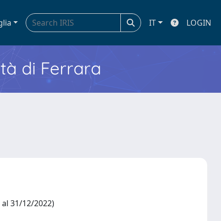
glia
IT
LOGIN
ità di Ferrara
2 al 31/12/2022)