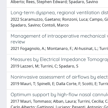
Alberto; Rees, Stephen Edward; Spadaro, Savino
Long-term dyspnea, regional ventilation dist
2022 Scaramuzzo, Gaetano; Ronzoni, Luca; Campo, Gianlu
Spadaro, Savino; Contoli, Marco
Management of intraoperative mechanical ve
review
2021 Fogagnolo, A.; Montanaro, F.; Al-husinat, L.; Turrini
Measures by Electrical Impedance Tomogr
2019 Lazzeri, M; Turrini, C; Spadaro, S
Noninvasive assessment of airflows by elec
2019 Mauri, T; Spinelli, E; Dalla Corte, F; Scotti, E; Tur
Optimum support by high-flow nasal cannula i
2017 Mauri, Tommaso; Alban, Laura; Turrini, Cecilia; C
Carlo Alberto; Gattinoni, Luciano; Pesenti, Antonio; G