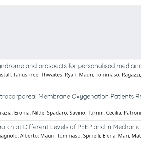
syndrome and prospects for personalised medicin
unstall, Tanushree; Thwaites, Ryan; Mauri, Tommaso; Ragazzi,
 Extracorporeal Membrane Oxygenation Patients R
ia; Eronia, Nilde; Spadaro, Savino; Turrini, Cecilia; Patroni
match at Different Levels of PEEP and in Mechan
nolo, Alberto; Mauri, Tommaso; Spinelli, Elena; Mari, Matild