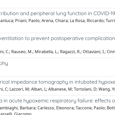
ribution and peripheral lung function in COVID-19 
ca; Priani, Paolo; Arena, Chiara; La Rosa, Riccardo; Turrini,
ntilation to prevent postoperative complications
, C.; Rauseo, M.; Mirabella, L.; Ragazzi, R.; Ottaviani, I.; Cinne
aphy
trical impedance tomography in intubated hypoxe
rini, C; Lazzeri, M; Alban, L; Albanese, M; Tortolani, D; Wang, 
n acute hypoxemic respiratory failure: effects o
ambiaghi, Barbara; Carlesso, Eleonora; Taccone, Paolo; Bottin
rasselli, Giacomo