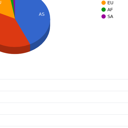
U
EU
AF
AS
SA