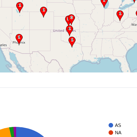
AS
NA