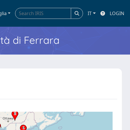
glia
IT
LOGIN
ità di Ferrara