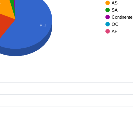
AS
S
SA
Continente
OC
EU
AF