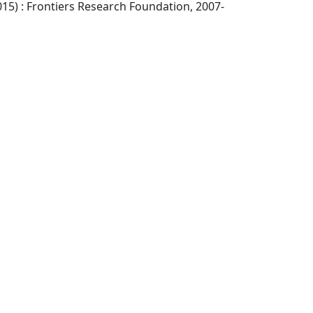
Lausanne (PO Box 110, 1015) : Frontiers Research Foundation, 2007-