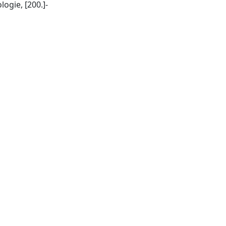
Toulouse: Revue Palethnologie, [200.]-