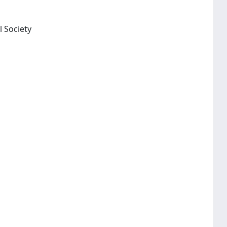
Chicago: Published by the University of Chicago Press for the American Astronomical Society