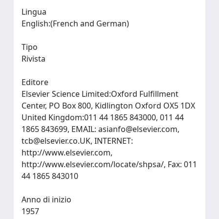
Lingua
English:(French and German)
Tipo
Rivista
Editore
Elsevier Science Limited:Oxford Fulfillment
Center, PO Box 800, Kidlington Oxford OX5 1DX
United Kingdom:011 44 1865 843000, 011 44
1865 843699, EMAIL:
asianfo@elsevier.com
,
tcb@elsevier.co.UK
, INTERNET:
http://www.elsevier.com,
http://www.elsevier.com/locate/shpsa/, Fax: 011
44 1865 843010
Anno di inizio
1957