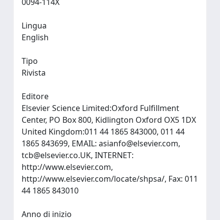
0094-114X
Lingua
English
Tipo
Rivista
Editore
Elsevier Science Limited:Oxford Fulfillment
Center, PO Box 800, Kidlington Oxford OX5 1DX
United Kingdom:011 44 1865 843000, 011 44
1865 843699, EMAIL:
asianfo@elsevier.com
,
tcb@elsevier.co.UK
, INTERNET:
http://www.elsevier.com,
http://www.elsevier.com/locate/shpsa/, Fax: 011
44 1865 843010
Anno di inizio