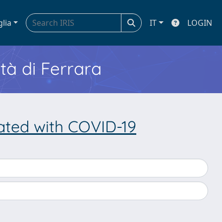
glia
IT
LOGIN
ità di Ferrara
ated with COVID-19