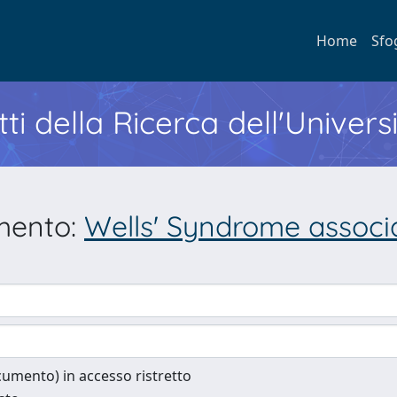
Home
Sfo
ti della Ricerca dell'Univers
umento:
Wells' Syndrome associ
documento) in accesso ristretto