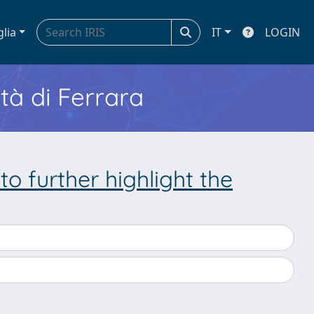
glia
IT
LOGIN
ità di Ferrara
o further highlight the