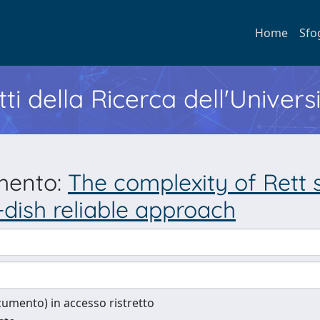
Home
Sfo
ti della Ricerca dell'Univers
umento:
The complexity of Rett
-dish reliable approach
documento) in accesso ristretto