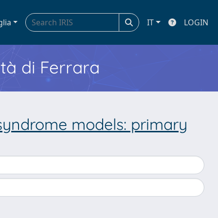
glia
IT
LOGIN
ità di Ferrara
 syndrome models: primary