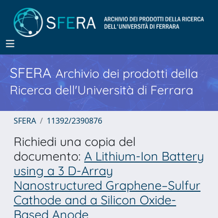
SFERA
Archivio dei prodotti della
Ricerca dell'Università di Ferrara
SFERA
11392/2390876
Richiedi una copia del
documento:
A Lithium-Ion Battery
using a 3 D-Array
Nanostructured Graphene–Sulfur
Cathode and a Silicon Oxide-
Based Anode