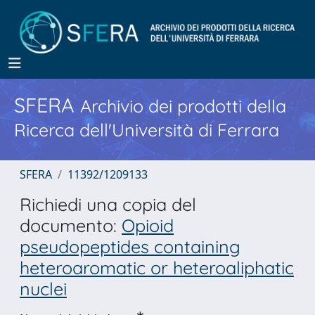
SFERA
Archivio dei prodotti della
Ricerca dell'Università di Ferrara
SFERA
11392/1209133
Richiedi una copia del
documento:
Opioid
pseudopeptides containing
heteroaromatic or heteroaliphatic
nuclei