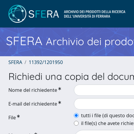
SFERA
Archivio dei prodot
SFERA
11392/1201950
Richiedi una copia del doc
Nome del richiedente
E-mail del richiedente
tutti i file (di questo 
File
il file(s) che avete richi