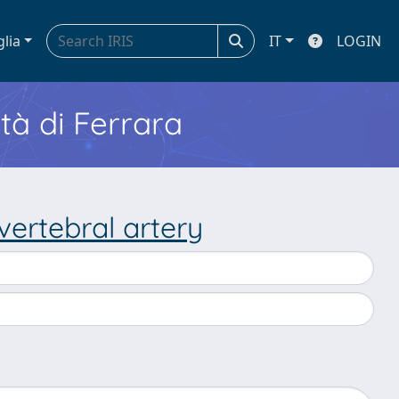
glia
IT
LOGIN
ità di Ferrara
 vertebral artery