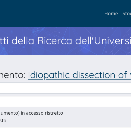
Home
Sfo
ti della Ricerca dell'Univers
umento:
Idiopathic dissection of
documento) in accesso ristretto
esto