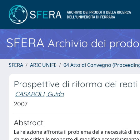
SFERA
Archivio dei prodot
SFERA
ARIC UNIFE
04 Atto di Convegno (Proceedin
Prospettive di riforma dei reat
CASAROLI, Guido
2007
Abstract
La relazione affronta il problema della necessità di int
chiave critica le proposte di modifica eccessivamente l