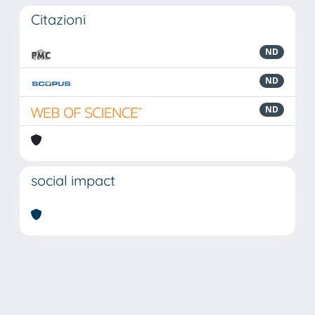
Citazioni
ND
ND
ND
social impact