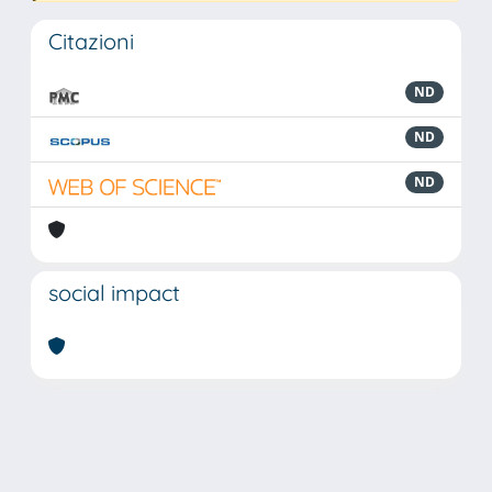
Citazioni
ND
ND
ND
social impact