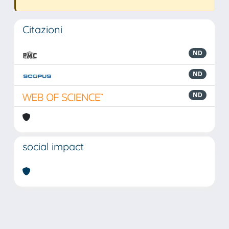
Citazioni
ND
ND
ND
social impact