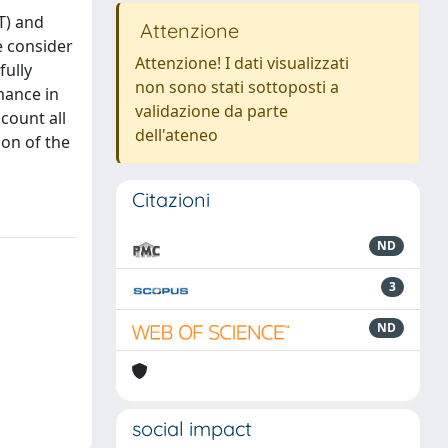
T) and
Attenzione
e consider
Attenzione! I dati visualizzati
fully
non sono stati sottoposti a
mance in
validazione da parte
count all
dell'ateneo
on of the
Citazioni
ND
3
ND
social impact