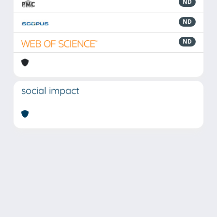
ND
ND
ND
social impact