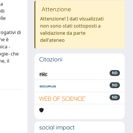
la
Attenzione
lli
lle
Attenzione! I dati visualizzati
non sono stati sottoposti a
ogativi di
validazione da parte
he è
dell'ateneo
ica -
ogie- che
Citazioni
e, il
ND
ND
ND
social impact