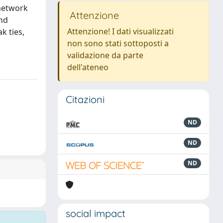
 network
Attenzione
and
Attenzione! I dati visualizzati
k ties,
non sono stati sottoposti a
validazione da parte
dell'ateneo
Citazioni
ND
ND
ND
social impact