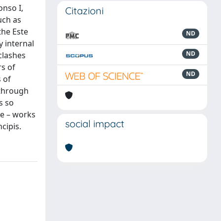
onso I,
Citazioni
uch as
the Este
ND
 internal
ND
clashes
rs of
ND
s of
 through
s so
re – works
social impact
cipis.