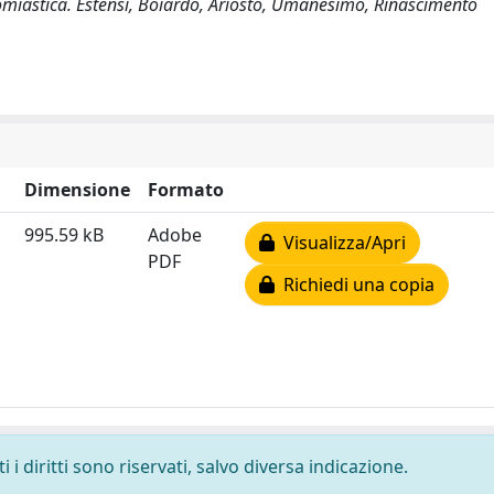
ncomiastica. Estensi, Boiardo, Ariosto, Umanesimo, Rinascimento
Dimensione
Formato
995.59 kB
Adobe
Visualizza/Apri
PDF
Richiedi una copia
i diritti sono riservati, salvo diversa indicazione.