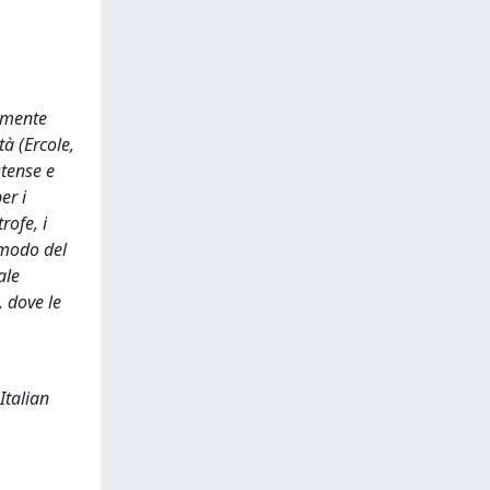
almente
tà (Ercole,
stense e
er i
rofe, i
n modo del
ale
, dove le
Italian