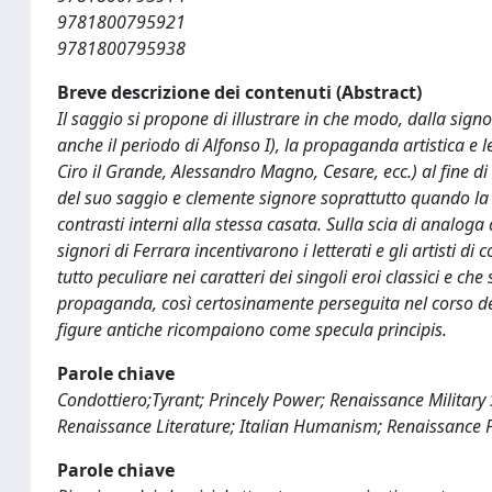
9781800795921
9781800795938
Breve descrizione dei contenuti (Abstract)
Il saggio si propone di illustrare in che modo, dalla signo
anche il periodo di Alfonso I), la propaganda artistica e le
Ciro il Grande, Alessandro Magno, Cesare, ecc.) al fine 
del suo saggio e clemente signore soprattutto quando la s
contrasti interni alla stessa casata. Sulla scia di analoga 
signori di Ferrara incentivarono i letterati e gli artisti 
tutto peculiare nei caratteri dei singoli eroi classici e 
propaganda, così certosinamente perseguita nel corso del s
figure antiche ricompaiono come specula principis.
Parole chiave
Condottiero;Tyrant; Princely Power; Renaissance Military S
Renaissance Literature; Italian Humanism; Renaissance Po
Parole chiave