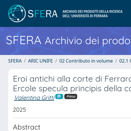
SFERA
Archivio dei prodot
SFERA
ARIC UNIFE
02 Contributo in volume
02.1 
Eroi antichi alla corte di Ferra
Ercole specula principis della c
Valentina Gritti
Primo
2025
Abstract