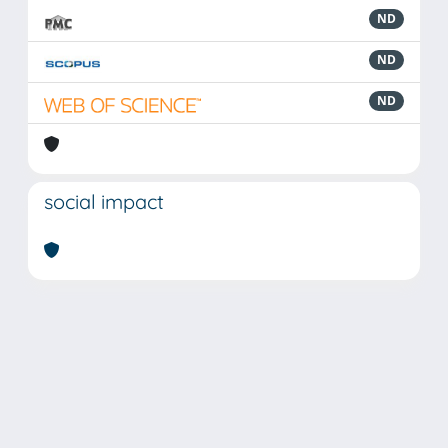
ND
ND
ND
social impact