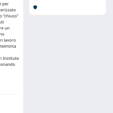
e per
terizzato
o “chiuso”
uti
re un
imo
un lavoro
atelminta
h Institute
zionando