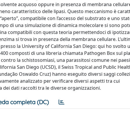
di solvente acquoso oppure in presenza di membrana cellular
nomeno caratteristico delle lipasi. Questo meccanismo è carat
 “aperto”, compatibile con l’accesso del substrato e uno stat
 tempo di una simulazione di dinamica molecolare si sono pot
na compatibili con questa teoria permettendoci di ipotizza
nzima si trova in presenza della membrana cellulare. L’ult
 presso la University of California San Diego: qui ho svolto 
ndo 400 composti di una libreria chiamata Pathogen Box sul pl
 contro la schistosomiasi, una parassitosi comune nei paesi
alifornia San Diego (UCSD), il Swiss Tropical and Public Healt
(Fundação Oswaldo Cruz) hanno eseguito diversi saggi colle
vamente analizzato per verificare diversi aspetti tra cui
 dei dati raccolti tra le diverse organizzazioni.
eda completa (DC)