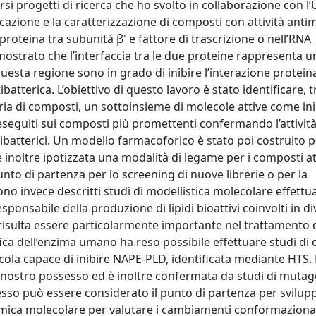
versi progetti di ricerca che ho svolto in collaborazione con l’
ificazione e la caratterizzazione di composti con attività anti
proteina tra subunitá β' e fattore di trascrizione σ nell’RNA
ostrato che l’interfaccia tra le due proteine rappresenta un
esta regione sono in grado di inibire l’interazione protein
batterica. L’obiettivo di questo lavoro è stato identificare, 
reria di composti, un sottoinsieme di molecole attive come ini
i eseguiti sui composti più promettenti confermando l’attivit
ibatterici. Un modello farmacoforico è stato poi costruito p
i è inoltre ipotizzata una modalità di legame per i composti at
nto di partenza per lo screening di nuove librerie o per la
o invece descritti studi di modellistica molecolare effettua
onsabile della produzione di lipidi bioattivi coinvolti in di
 risulta essere particolarmente importante nel trattamento 
afica dell’enzima umano ha reso possibile effettuare studi di
cola capace di inibire NAPE-PLD, identificata mediante HTS. 
n nostro possesso ed è inoltre confermata da studi di mutag
 esso può essere considerato il punto di partenza per svilup
inamica molecolare per valutare i cambiamenti conformaziona