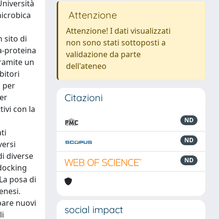
Università
Attenzione
microbica
Attenzione! I dati visualizzati
 sito di
non sono stati sottoposti a
a-proteina
validazione da parte
tramite un
dell'ateneo
bitori
à per
Citazioni
er
tivi con la
ND
ti
ND
versi
di diverse
ND
 docking
La posa di
enesi.
pare nuovi
social impact
li