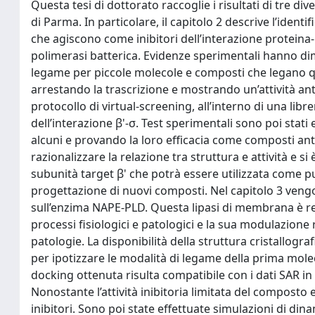
Questa tesi di dottorato raccoglie i risultati di tre di
di Parma. In particolare, il capitolo 2 descrive l’ident
che agiscono come inibitori dell’interazione proteina-
polimerasi batterica. Evidenze sperimentali hanno dim
legame per piccole molecole e composti che legano qu
arrestando la trascrizione e mostrando un’attività anti
protocollo di virtual-screening, all’interno di una lib
dell’interazione β'-σ. Test sperimentali sono poi stat
alcuni e provando la loro efficacia come composti ant
razionalizzare la relazione tra struttura e attività e s
subunità target β' che potrà essere utilizzata come pu
progettazione di nuovi composti. Nel capitolo 3 vengon
sull’enzima NAPE-PLD. Questa lipasi di membrana è resp
processi fisiologici e patologici e la sua modulazione
patologie. La disponibilità della struttura cristallogr
per ipotizzare le modalità di legame della prima mole
docking ottenuta risulta compatibile con i dati SAR i
Nonostante l’attività inibitoria limitata del composto
inibitori. Sono poi state effettuate simulazioni di d