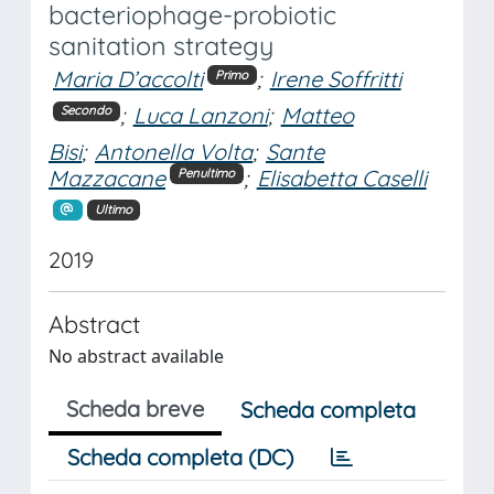
bacteriophage-probiotic
sanitation strategy
Maria D’accolti
;
Irene Soffritti
Primo
;
Luca Lanzoni
;
Matteo
Secondo
Bisi
;
Antonella Volta
;
Sante
Mazzacane
;
Elisabetta Caselli
Penultimo
Ultimo
2019
Abstract
No abstract available
Scheda breve
Scheda completa
Scheda completa (DC)