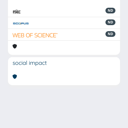
ND
ND
ND
social impact