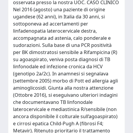
osservata presso la nostra UOC. CASO CLINICO
Nel 2016 (agosto) una paziente di origine
ugandese (62 anni), in Italia da 30 anni, si
sottoponeva ad accertamenti per
linfadenopatia laterocervicale destra,
accompagnata ad astenia, calo ponderale e
sudorazioni. Sulla base di una PCR positività
per BK dimostratosi sensibile a Rifampicina (R)
su agoaspirato, veniva posta diagnosi di TB
linfonodale ed infezione cronica da HCV
(genotipo 2a/2c). In anamnesi si segnalava
(settembre 2005) morbo di Pott ed allergia agli
aminoglicosidi. Giunta alla nostra attenzione
(Ottobre 2016), si eseguivano ulteriori indagini
che documentavano TB linfonodale
laterocervicale e mediastinica R/sensibile (non
ancora disponibile il colturale sull’agoaspirato)
e cirrosi epatica Child-Pugh A (fibrosi F4;
Metavir). Ritenuto prioritario il trattamento