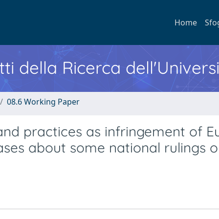
Home
Sfo
ti della Ricerca dell'Univers
08.6 Working Paper
 and practices as infringement of E
cases about some national rulings 