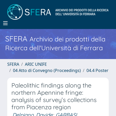
SFERA
Archivio dei prodotti della
Ricerca dell'Università di Ferrara
SFERA
ARIC UNIFE
04 Atto di Convegno (Proceedings)
04.4 Poster
Paleolithic findings along the
northern Apennine fringe:
analysis of survey’s collections
from Piacenza region
Delpiano, Davide
;
GARBASI,