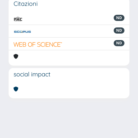
Citazioni
ND
ND
ND
social impact