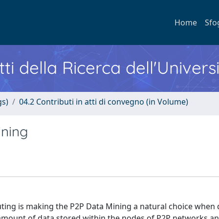
Home
Sfo
ti della Ricerca dell'Univers
gs)
04.2 Contributi in atti di convegno (in Volume)
ining
ing is making the P2P Data Mining a natural choice when 
 amount of data stored within the nodes of P2P networks an