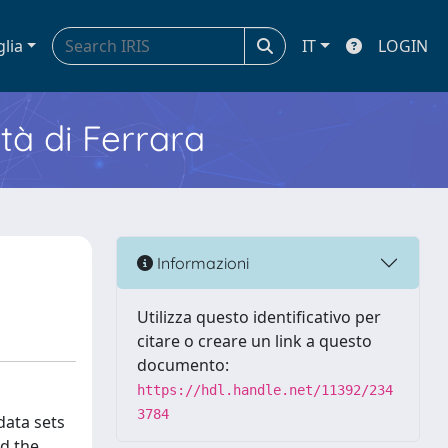
glia
IT
LOGIN
ità di Ferrara
Informazioni
Utilizza questo identificativo per
citare o creare un link a questo
documento:
https://hdl.handle.net/11392/234
3784
data sets
d the