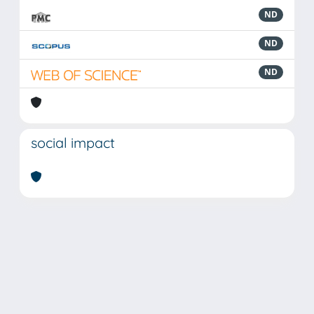
ND
ND
ND
social impact