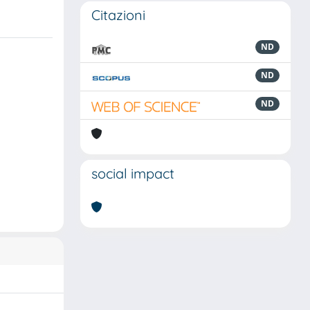
Citazioni
ND
ND
ND
social impact