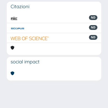
Citazioni
ND
ND
ND
social impact