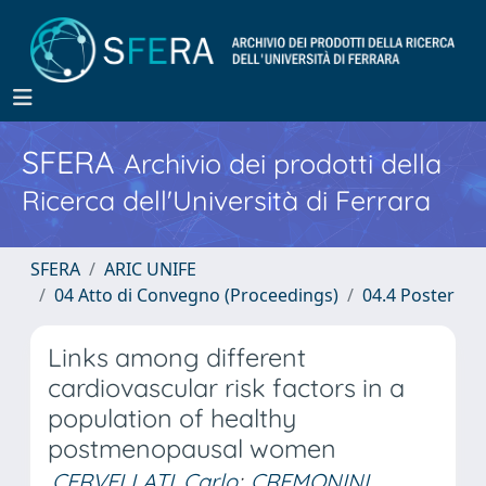
SFERA
Archivio dei prodotti della
Ricerca dell'Università di Ferrara
SFERA
ARIC UNIFE
04 Atto di Convegno (Proceedings)
04.4 Poster
Links among different
cardiovascular risk factors in a
population of healthy
postmenopausal women
CERVELLATI, Carlo
;
CREMONINI,