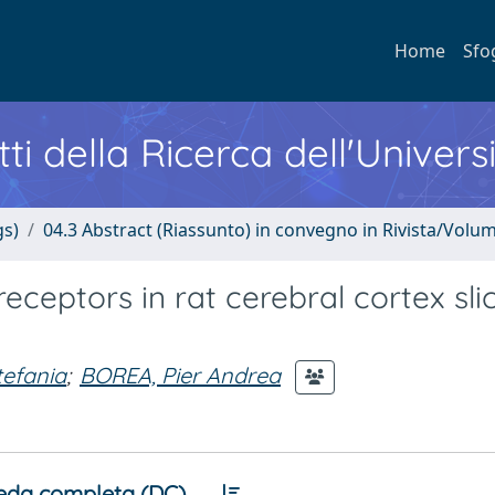
Home
Sfo
ti della Ricerca dell'Univers
gs)
04.3 Abstract (Riassunto) in convegno in Rivista/Volu
eceptors in rat cerebral cortex sli
tefania
;
BOREA, Pier Andrea
eda completa (DC)