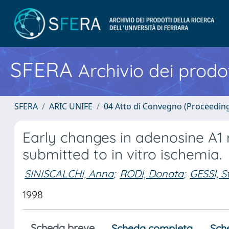
SFERA
Archivio dei prodot
SFERA
ARIC UNIFE
04 Atto di Convegno (Proceedin
Early changes in adenosine A1 r
submitted to in vitro ischemia.
SINISCALCHI, Anna
;
RODI, Donata
;
GESSI, S
1998
Scheda breve
Scheda completa
Sch