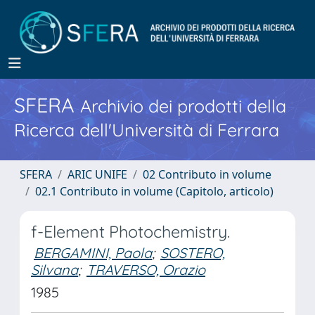
SFERA
Archivio dei prodotti della
Ricerca dell'Università di Ferrara
SFERA
ARIC UNIFE
02 Contributo in volume
02.1 Contributo in volume (Capitolo, articolo)
f-Element Photochemistry.
BERGAMINI, Paola
;
SOSTERO,
Silvana
;
TRAVERSO, Orazio
1985