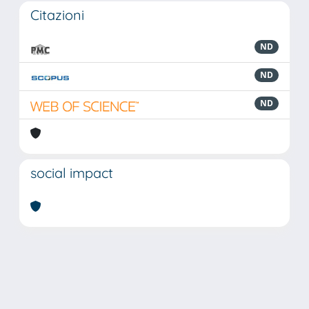
Citazioni
ND
ND
ND
social impact