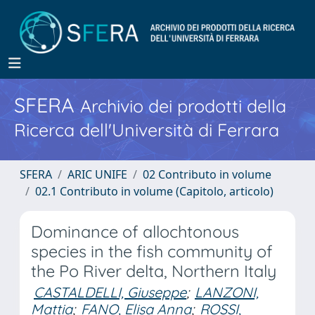
SFERA
Archivio dei prodotti della
Ricerca dell'Università di Ferrara
SFERA
ARIC UNIFE
02 Contributo in volume
02.1 Contributo in volume (Capitolo, articolo)
Dominance of allochtonous
species in the fish community of
the Po River delta, Northern Italy
CASTALDELLI, Giuseppe
;
LANZONI,
Mattia
;
FANO, Elisa Anna
;
ROSSI,