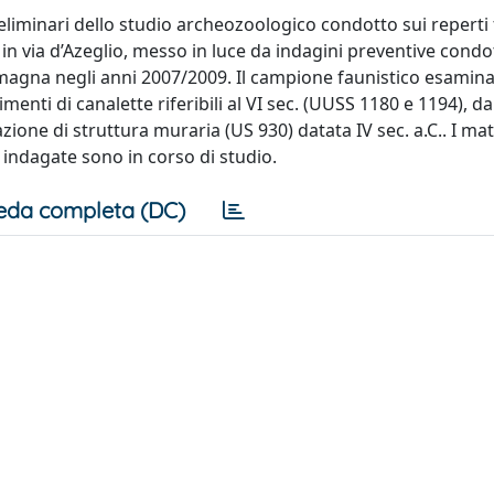
eliminari dello studio archeozoologico condotto sui reperti 
 in via d’Azeglio, messo in luce da indagini preventive condo
omagna negli anni 2007/2009. Il campione faunistico esamin
enti di canalette riferibili al VI sec. (UUSS 1180 e 1194), d
zione di struttura muraria (US 930) datata IV sec. a.C.. I mat
e indagate sono in corso di studio.
eda completa (DC)