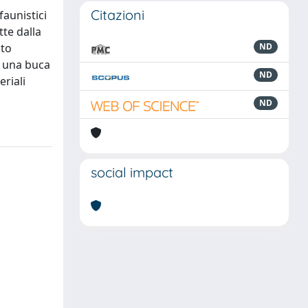
Citazioni
faunistici
tte dalla
ato
ND
a una buca
ND
eriali
ND
social impact