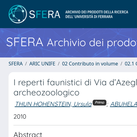
SFERA
Archivio dei prodot
SFERA
ARIC UNIFE
02 Contributo in volume
02.1 
I reperti faunistici di Via d’Azeg
archeozoologico
THUN HOHENSTEIN, Ursula
;
ABUHELAL
Primo
2010
Abstract