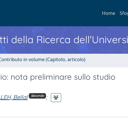
Home
Sfo
ti della Ricerca dell'Univers
Contributo in volume (Capitolo, articolo)
lio: nota preliminare sullo studio
EH, Bellal
;
Secondo