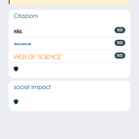
Citazioni
ND
ND
ND
social impact