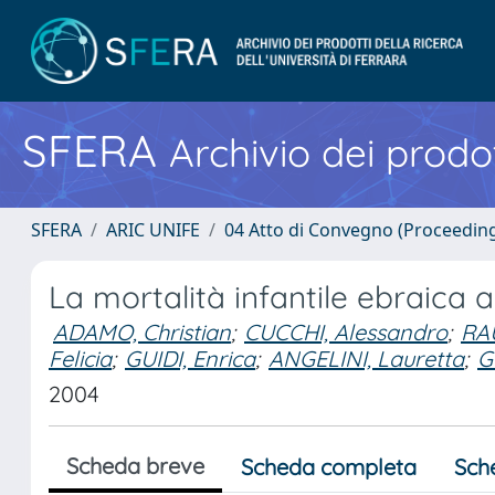
SFERA
Archivio dei prodot
SFERA
ARIC UNIFE
04 Atto di Convegno (Proceedin
La mortalità infantile ebraica a
ADAMO, Christian
;
CUCCHI, Alessandro
;
RAU
Felicia
;
GUIDI, Enrica
;
ANGELINI, Lauretta
;
G
2004
Scheda breve
Scheda completa
Sch