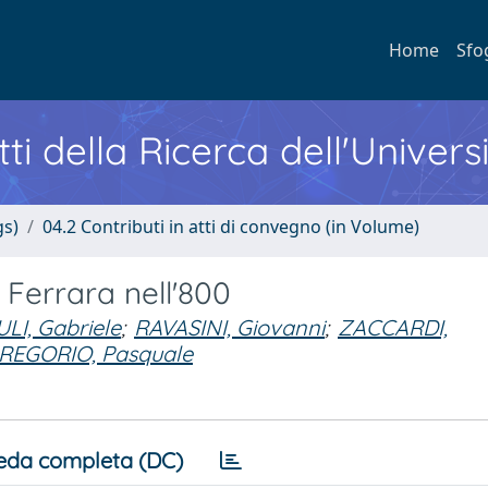
Home
Sfo
ti della Ricerca dell'Univers
gs)
04.2 Contributi in atti di convegno (in Volume)
 Ferrara nell'800
LI, Gabriele
;
RAVASINI, Giovanni
;
ZACCARDI,
REGORIO, Pasquale
eda completa (DC)