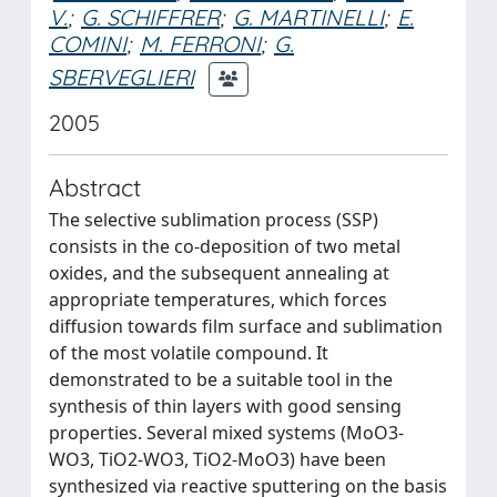
V.
;
G. SCHIFFRER
;
G. MARTINELLI
;
E.
COMINI
;
M. FERRONI
;
G.
SBERVEGLIERI
2005
Abstract
The selective sublimation process (SSP)
consists in the co-deposition of two metal
oxides, and the subsequent annealing at
appropriate temperatures, which forces
diffusion towards film surface and sublimation
of the most volatile compound. It
demonstrated to be a suitable tool in the
synthesis of thin layers with good sensing
properties. Several mixed systems (MoO3-
WO3, TiO2-WO3, TiO2-MoO3) have been
synthesized via reactive sputtering on the basis