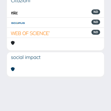
Citazioni
ND
ND
ND
social impact