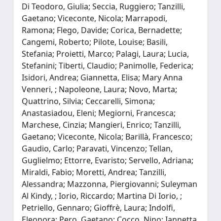
Di Teodoro, Giulia; Seccia, Ruggiero; Tanzilli,
Gaetano; Viceconte, Nicola; Marrapodi,
Ramona; Flego, Davide; Corica, Bernadette;
Cangemi, Roberto; Pilote, Louise; Basili,
Stefania; Proietti, Marco; Palagi, Laura; Lucia,
Stefanini; Tiberti, Claudio; Panimolle, Federica;
Isidori, Andrea; Giannetta, Elisa; Mary Anna
Venneri, ; Napoleone, Laura; Novo, Marta;
Quattrino, Silvia; Ceccarelli, Simona;
Anastasiadou, Eleni; Megiorni, Francesca;
Marchese, Cinzia; Mangieri, Enrico; Tanzilli,
Gaetano; Viceconte, Nicola; Barillà, Francesco;
Gaudio, Carlo; Paravati, Vincenzo; Tellan,
Guglielmo; Ettorre, Evaristo; Servello, Adriana;
Miraldi, Fabio; Moretti, Andrea; Tanzilli,
Alessandra; Mazzonna, Piergiovanni; Suleyman
Al Kindy, ; Iorio, Riccardo; Martina Di Iorio, ;
Petriello, Gennaro; Gioffrè, Laura; Indolfi,
Eleonora; Pero, Gaetano; Cocco, Nino; Iannetta,