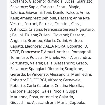
Costanzo, Giacomo; Rumbolà, Lucas; Giarrizzo,
Salvatore; Sapia, Carlotta; Scotti, Biagio;
Talerico, Giovanni; Toni, Danilo; Falcou, Anne;
Kaur, Amanpreet; Behlouli, Hassan; Anna Rita
Vestri, ; Ferroni, Patrizia; Crescioli, Clara;
Antinozzi, Cristina; Francesca Serena Pignataro,
; Bellini, Tiziana; Zuliani, Giovanni; Passaro,
Angelina; Brombo, Gloria; Cutini, Andrea;
Capatti, Eleonora; DALLA NORA, Edoardo; DI
VECE, Francesca; D’Amuri, Andrea; Romagnoli,
Tommaso; Polastri, Michele; Violi, Alessandra;
Fortunato, Valeria; Bella, Alessandro; Greco,
Salvatore; Spaggiari, Riccardo; Scaglione,
Gerarda; Di Vincenzo, Alessandra; Manfredini,
Roberto; DE GIORGI, Alfredo; Carnevale,
Roberto; Carlo Catalano, Cristina Nocella.;
Carbone, Iacopo; Galea, Nicola; Suppa,
Marianna; Rosa, Antonello; Galardo,
Gioacchino; Alessandroni, Maria; Coppola,