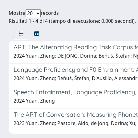
Mostra
records
Risultati 1 - 4 di 4 (tempo di esecuzione: 0.008 secondi).
ART: The Alternating Reading Task Corpus f
2024 Yuan, Zheng; DE JONG, Dorina; Beňuš, Štefan; Ngu
Language Proficiency and F0 Entrainment: A 
2024 Yuan, Zheng; Beňuš, Štefan; D'Ausilio, Alessand
Speech Entrainment, Language Proficiency, 
2024 Yuan, Zheng
The ART of Conversation: Measuring Phonet
2023 Yuan, Zheng; Pastore, Aldo; de Jong, Dorina; Xu, 