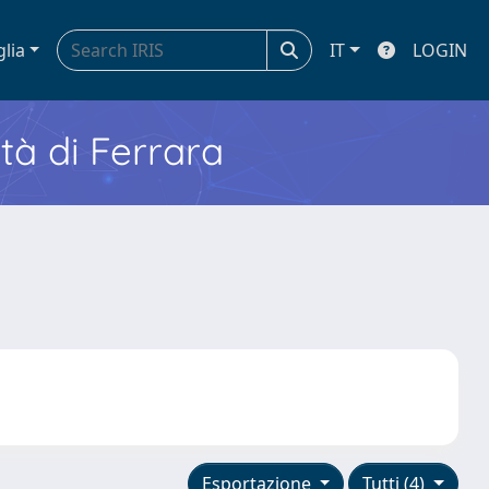
glia
IT
LOGIN
ità di Ferrara
Esportazione
Tutti (4)