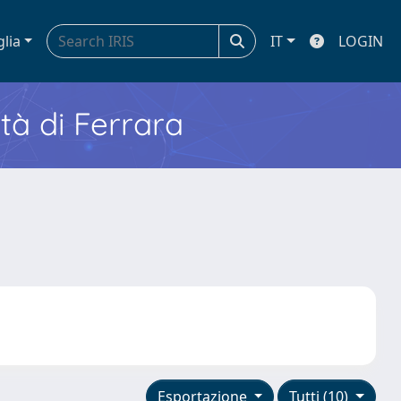
glia
IT
LOGIN
ità di Ferrara
Esportazione
Tutti (10)