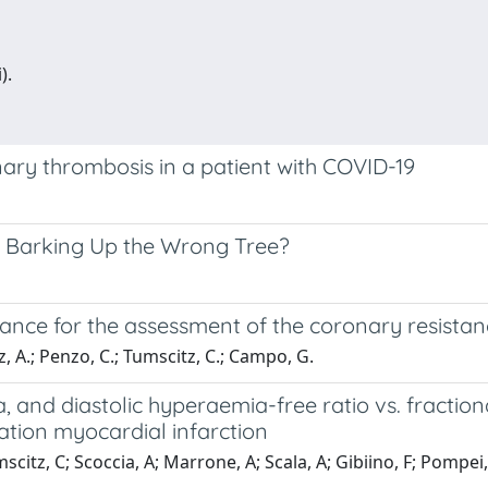
).
ary thrombosis in a patient with COVID-19
 Barking Up the Wrong Tree?
tance for the assessment of the coronary resistan
z, A.; Penzo, C.; Tumscitz, C.; Campo, G.
 and diastolic hyperaemia-free ratio vs. fractiona
ation myocardial infarction
umscitz, C; Scoccia, A; Marrone, A; Scala, A; Gibiino, F; Pomp