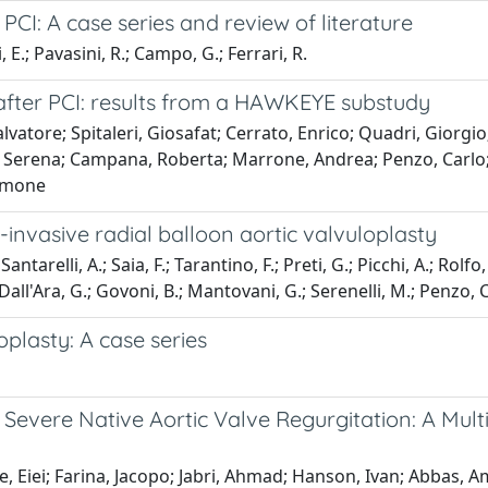
PCI: A case series and review of literature
 E.; Pavasini, R.; Campo, G.; Ferrari, R.
after PCI: results from a HAWKEYE substudy
lvatore; Spitaleri, Giosafat; Cerrato, Enrico; Quadri, Giorgi
i, Serena; Campana, Roberta; Marrone, Andrea; Penzo, Carlo; 
Simone
i-invasive radial balloon aortic valvuloplasty
antarelli, A.; Saia, F.; Tarantino, F.; Preti, G.; Picchi, A.; Rolf
.; Dall'Ara, G.; Govoni, B.; Mantovani, G.; Serenelli, M.; Penzo, 
plasty: A case series
Severe Native Aortic Valve Regurgitation: A Mult
 Eiei; Farina, Jacopo; Jabri, Ahmad; Hanson, Ivan; Abbas, Amr;