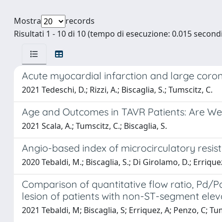
Mostra
records
Risultati 1 - 10 di 10 (tempo di esecuzione: 0.015 secondi
Acute myocardial infarction and large coron
2021 Tedeschi, D.; Rizzi, A.; Biscaglia, S.; Tumscitz, C.
Age and Outcomes in TAVR Patients: Are We
2021 Scala, A.; Tumscitz, C.; Biscaglia, S.
Angio-based index of microcirculatory resis
2020 Tebaldi, M.; Biscaglia, S.; Di Girolamo, D.; Errique
Comparison of quantitative flow ratio, Pd/Pa,
lesion of patients with non-ST-segment elev
2021 Tebaldi, M; Biscaglia, S; Erriquez, A; Penzo, C; T