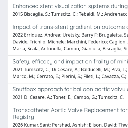
Enhanced stent visualization systems during 
2015 Biscaglia, S.; Tumscitz, C.; Tebaldi, M.; Andrenacci,
Impact of trans-stent gradient on outcome 
2022 Erriquez, Andrea; Uretsky, Barry F; Brugaletta, Sa
Davide; Trichilo, Michele; Marchini, Federico; Caglion
Maria; Scala, Antonella; Campo, Gianluca; Biscaglia, 
Safety, efficacy and impact on frailty of min
2021 Tumscitz, C.; Di Cesare, A.; Balducelli, M.; Piva, T.; S
Marco, M.; Cerrato, E.; Pierini, S.; Fileti, L.; Cavazza, C
Snuffbox approach for balloon aortic valvulo
2021 Di Cesare, A.; Tonet, E.; Campo, G.; Tumscitz, C.
Transcatheter Aortic Valve Replacement for 
Registry
2026 Kumar, Sant; Pershad, Ashish; Elison, David; Thwe,