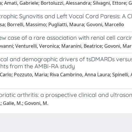
; Amati, Gabriele; Bortoluzzi, Alessandra; Silvagni, Ettore; G
ophic Synovitis and Left Vocal Cord Paresis: A C
osa; Borrelli, Massimo; Pugliatti, Maura; Govoni, Marcello
w case of a rare association with renal cell car
ovanni; Venturelli, Veronica; Maranini, Beatrice; Govoni, Mar
inical and demographic drivers of tsDMARDs vers
ghts from the AMBI-RA study
 Carlo; Pozzuto, Maria; Riva Cambrino, Anna Laura; Spinelli,
atic arthritis: a prospective clinical and ultras
.; Galie, M.; Govoni, M.