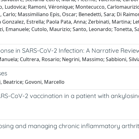
llo, Ludovica; Ramoni, Véronique; Montecucco, Carlomaurizio
i, Carlo; Massimiliano Epis, Oscar; Benedetti, Sara; Di Raimo
cia Gonzalez, Estrella; Paola Pata, Anna; Zerbinati, Martina; L
i, Emanuele; Cutolo, Maurizio; Santo, Leonardo; Tonetta, Sar
se in SARS-CoV-2 Infection: A Narrative Revie
Manuela; Cultrera, Rosario; Negrini, Massimo; Sabbioni, Silv
ses
i, Beatrice; Govoni, Marcello
ARS-CoV-2 vaccination in a patient with ankylosi
osing and managing chronic inflammatory arthriti