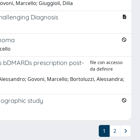
ovoni, Marcello; Giuggioli, Dilia
hallenging Diagnosis
cinoma
cello
us bDMARDs prescription post-
file con accesso
da definire
 Alessandro; Govoni, Marcello; Bortoluzzi, Alessandra;
onographic study
1
2