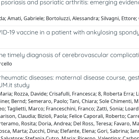
 psoriasis and psoriatic arthritis: emerging evide
a; Amati, Gabriele; Bortoluzzi, Alessandra; Silvagni, Ettore; 
D-19 vaccine in a patient with ankylosing spondyl
timely diagnosis of cerebrovascular complications
rcello
umatic diseases: maternal disease course, ges
UM.it study
ia; Rozza, Davide; Crisafulli, Francesca; 8, Roberta Erra; Lin
r, Bernd; Semeraro, Paolo; Tani, Chiara; Sole Chimenti, Maria
teo; Taglietti, Marco; Franceschini, Franco; Zatti, Sonia; Lo
Barison, Claudia; Bizioli, Paola; Felice Caporali, Roberto; Car
rteramo, Rosita; Doria, Andrea; Del Ross, Teresa; Favaro, Mar
, Marta; Zucchi, Dina; Elefante, Elena; Gori, Sabrina; Ianno
alvatore; Stefania Cutro, Maria; Picerno, Valentina; Carbo