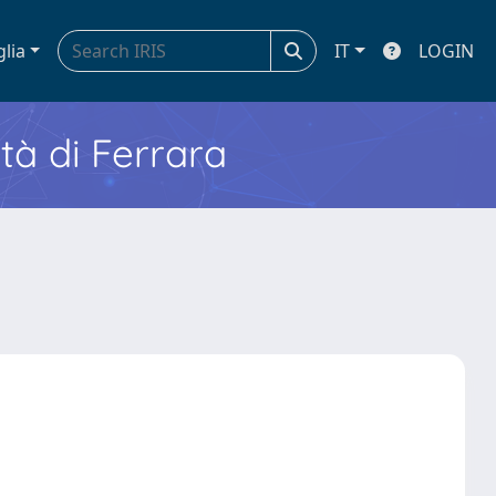
glia
IT
LOGIN
ità di Ferrara