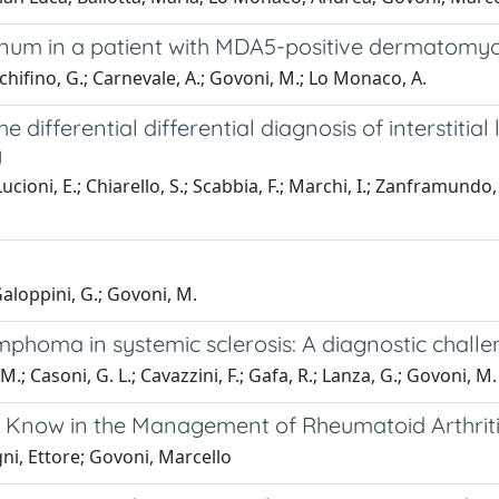
m in a patient with MDA5-positive dermatomyosi
Schifino, G.; Carnevale, A.; Govoni, M.; Lo Monaco, A.
 differential differential diagnosis of interstitia
y
ucioni, E.; Chiarello, S.; Scabbia, F.; Marchi, I.; Zanframundo, G.
 Galoppini, G.; Govoni, M.
phoma in systemic sclerosis: A diagnostic challen
.; Casoni, G. L.; Cavazzini, F.; Gafa, R.; Lanza, G.; Govoni, M.
 Know in the Management of Rheumatoid Arthrit
gni, Ettore; Govoni, Marcello