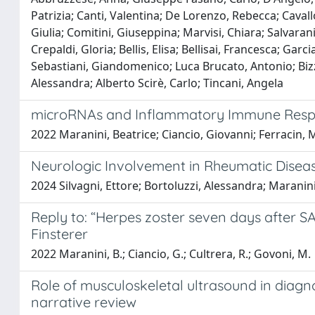
Patrizia; Canti, Valentina; De Lorenzo, Rebecca; Cava
Giulia; Comitini, Giuseppina; Marvisi, Chiara; Salvaran
Crepaldi, Gloria; Bellis, Elisa; Bellisai, Francesca; Gar
Sebastiani, Giandomenico; Luca Brucato, Antonio; Bizz
Alessandra; Alberto Scirè, Carlo; Tincani, Angela
microRNAs and Inflammatory Immune Respon
2022 Maranini, Beatrice; Ciancio, Giovanni; Ferracin, 
Neurologic Involvement in Rheumatic Disea
2024 Silvagni, Ettore; Bortoluzzi, Alessandra; Maranin
Reply to: “Herpes zoster seven days after S
Finsterer
2022 Maranini, B.; Ciancio, G.; Cultrera, R.; Govoni, M.
Role of musculoskeletal ultrasound in diagn
narrative review