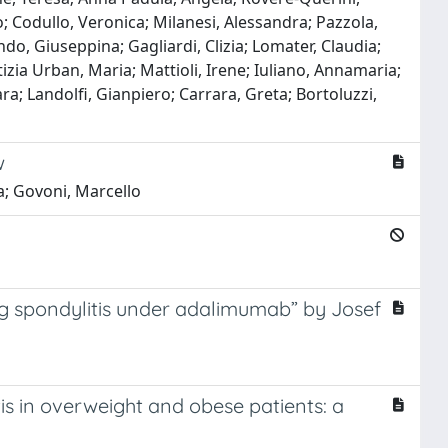
; Codullo, Veronica; Milanesi, Alessandra; Pazzola,
ndo, Giuseppina; Gagliardi, Clizia; Lomater, Claudia;
etizia Urban, Maria; Mattioli, Irene; Iuliano, Annamaria;
a; Landolfi, Gianpiero; Carrara, Greta; Bortoluzzi,
w
ia; Govoni, Marcello
ng spondylitis under adalimumab” by Josef
s in overweight and obese patients: a