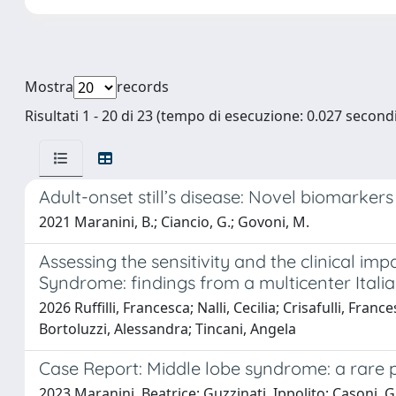
Mostra
records
Risultati 1 - 20 di 23 (tempo di esecuzione: 0.027 secondi
Adult-onset still’s disease: Novel biomarkers 
2021 Maranini, B.; Ciancio, G.; Govoni, M.
Assessing the sensitivity and the clinical im
Syndrome: findings from a multicenter Itali
2026 Ruffilli, Francesca; Nalli, Cecilia; Crisafulli, Fran
Bortoluzzi, Alessandra; Tincani, Angela
Case Report: Middle lobe syndrome: a rare pr
2023 Maranini, Beatrice; Guzzinati, Ippolito; Casoni, 