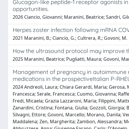
Glucagon-like peptide-1 receptor agonists in
opportunities.
2026 Ciancio, Giovanni; Maranini, Beatrice; Sandri, Gild
Herpes zoster infection following mRNA COVI
2021 Maranini, B.; Ciancio, G.; Cultrera, R.; Govoni, M.
How the ultrasound protocol may improve the 
2025 Maranini, Beatrice; Pugliatti, Maura; Govoni, Ma
Management of pregnancy in autoimmune rhe
medications in the prospectiveItalian P-RHE
2024 Andreoli, Laura; Chiara Gerardi, Maria; Gerosa, Mar
Francesca; Serale, Francesca; Cuomo, Giovanna; Raffeine
Fredi, Micaela; Grazia Lazzaroni, Maria; Filippini, Mat
Zanardini, Cristina; Fontana, Giulia; Gozzoli, Giorgia; 
Silvagni, Ettore; Govoni, Marcello; Morano, Danila; Ve
Maddalena; Zen, Margherita; Zambon, Alessandra; Mosca
Abbruzzese, Anna; Giuseppe Fasano, Carlo; D'Angelo, S