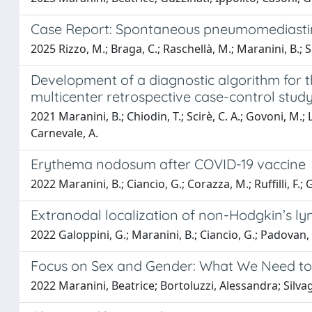
Case Report: Spontaneous pneumomediastinu
2025 Rizzo, M.; Braga, C.; Raschellà, M.; Maranini, B.; 
Development of a diagnostic algorithm for the
multicenter retrospective case-control stud
2021 Maranini, B.; Chiodin, T.; Scirè, C. A.; Govoni, M.; L
Carnevale, A.
Erythema nodosum after COVID-19 vaccine
2022 Maranini, B.; Ciancio, G.; Corazza, M.; Ruffilli, F.;
Extranodal localization of non-Hodgkin’s lym
2022 Galoppini, G.; Maranini, B.; Ciancio, G.; Padovan, M
Focus on Sex and Gender: What We Need to
2022 Maranini, Beatrice; Bortoluzzi, Alessandra; Silva