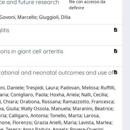
nce and future research
file con accesso da
definire
Govoni, Marcello; Giuggioli, Dilia
itis
 in giant cell arteritis
tational and neonatal outcomes and use of
i, Daniele; Trespidi, Laura; Padovan, Melissa; Ruffilli,
; Conigliaro, Paola; Hoxha, Ariela; Nalli, Cecilia;
ardi, Chiara; Orabona, Rossana; Ramazzotto, Francesca;
rea, Giulia; Wally Ossola, Manuela; Maranini, Beatrice;
ia; Calligaro, Antonia; Tonello, Marta; Larosa,
ne, Florenzo; Grazia Anelli, Maria; Lavista, Marlea;
ne, Teresa; Anna Padula, Angela; Rovere-Querini,