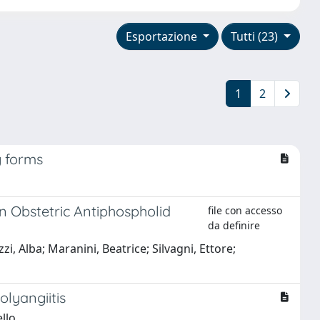
Esportazione
Tutti (23)
1
2
g forms
in Obstetric Antiphospholid
file con accesso
da definire
zzi, Alba; Maranini, Beatrice; Silvagni, Ettore;
olyangiitis
llo