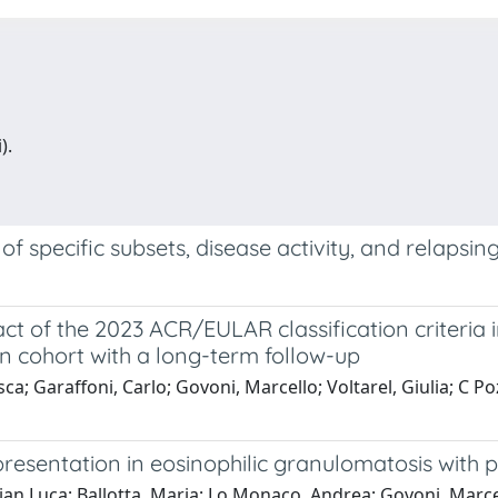
).
of specific subsets, disease activity, and relapsin
pact of the 2023 ACR/EULAR classification criteria 
an cohort with a long-term follow-up
cesca; Garaffoni, Carlo; Govoni, Marcello; Voltarel, Giulia; C Po
esentation in eosinophilic granulomatosis with p
Gian Luca; Ballotta, Maria; Lo Monaco, Andrea; Govoni, Marce