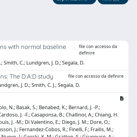
ns with normal baseline
file con accesso da
definire
; Smith, C.; Lundgren, J. D.; Segala, D.
ons: The D:A:D study
file con accesso da definire
ndgren, J. D.; Smith, C. J.; Segala, D.
lo, N.; Basak, S.; Benabed, K.; Bernard, J. -P.;
; Cardoso, J. -F.; Casaponsa, B.; Challinor, A.; Chiang, H.
ouis, J. -M.; Di Valentino, E.; Diego, J. M.; Dore, O.;
sson, J.; Fernandez-Cobos, R.; Finelli, F.; Frailis, M.;
z-Nuevo, J.; Gorski, K. M.; Gratton, S.; Gruppuso, A.;