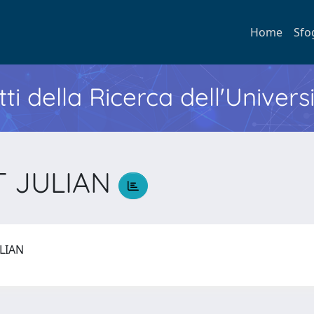
Home
Sfo
ti della Ricerca dell'Univers
T JULIAN
ULIAN