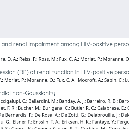
e and renal impairment among HIV-positive perso
 D. A.; Reiss, P.; Ross, M.; Fux, C. A.; Morlat, P.; Moranne, O.
ssion (RP) of renal function in HIV-positive pers
; Morlat, P.; Moranne, O.; Fux, C. A.; Mocroft, A.; Sabin, C.; Lu
ordial non-Gaussianity
igalupi, C.; Ballardini, M.; Banday, A. J.; Barreiro, R. B.; Barto
chet, F. R.; Bucher, M.; Burigana, C.; Butler, R. C.; Calabrese, E.
 De Bernardis, P.; De Rosa, A.; De Zotti, G.; Delabrouille, J.; Del
G.; Elsner, F.; Ensslin, T. A.; Eriksen, H. K.; Fantaye, Y.; Fergu
Galli, S.; Ganga, K.; Genova-Santos, R. T.; Gerbino, M.; Gonzale